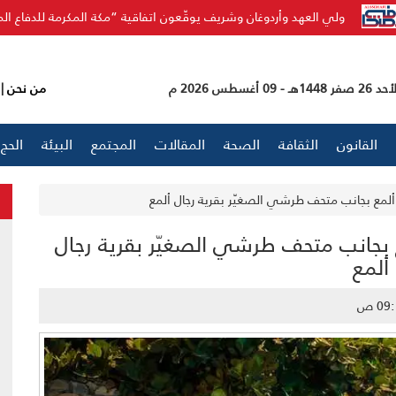
وأردوغان وشريف يوقّعون اتفاقية “مكة المكرمة للدفاع المشترك” لتعزيز الردع 
26 صفر 1448هـ - 09 أغسطس 2026 م
من نحن
|
القانون
الثقافة
الصحة
المقالات
المجتمع
البيئة
الحج
لمع بجانب متحف طرشي الصغيّر بقرية رجال ألمع
 بجانب متحف طرشي الصغيّر بقرية رجال
ألمع