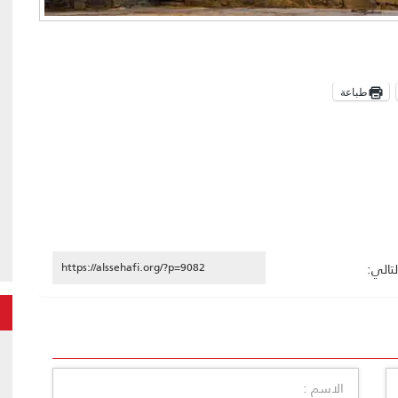
طباعة
https://alssehafi.org/?p=9082
تالي: