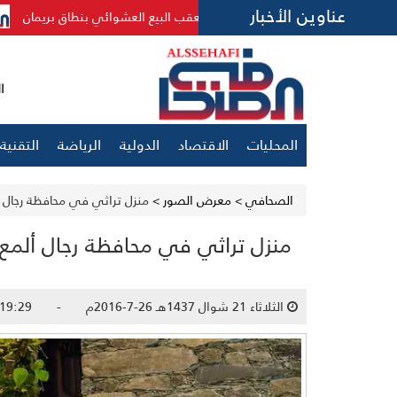
عناوين الأخبار
ط لحومًا فاسدة وتتعقب البيع العشوائي بنطاق بريمان
ولي العهد 
الأحد 
المحليات
الاقتصاد
الدولية
الرياضة
التقنية
الصحافي
>
معرض الصور
>
منزل تراثي في محافظة رجال أ
منزل تراثي في محافظة رجال ألمع
الثلاثاء 21 شوال 1437هـ 26-7-2016م - 09:19:29 ص