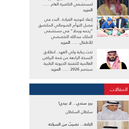
لمستشفي الخاصرة العام .....
المزيد
إنفاذ لتوجيه القيادة..البدء في
فصل التوأم الصومالي الملتصق
“رحمه ورملا” في مستشفى
الملك عبدالله التخصصي
للأطفال .....
المزيد
تحت رعاية ولي العهد..انطلاق
النسخة الرابعة من قمة الرياض
العالمية للتقنية الحيوية الطبية
سبتمبر 2026 .....
المزيد
المقالات
بيدِ سندي… لا بيدي!
سلطان السلطان
الباحة… نصيبٌ من السياحة