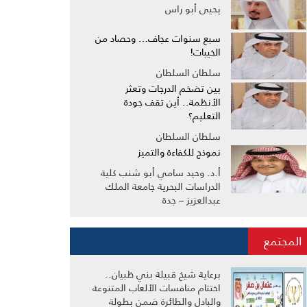
يحيى أبو راس
سبع سنوات عجاف… وحصاد من
الخيبات!
سلطان السلطان
بين تضخم الدرجات وتعثر
الأنظمة.. أين تقف جودة
التعليم؟
سلطان السلطان
نموذج للكفاءة والتميز
أ.د. وحيد سامي أبو شنب كلية
الدراسات البحرية جامعة الملك
عبدالعزيز – جدة
المجتمع
برعاية شيخ قبيلة بني ظبيان..
اختتام منافسات الألعاب المتنوعة
والبادل والطائرة ضمن بطولة