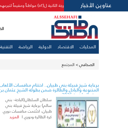
عناوين الأخبار
رجة الثانية ل(٥٢) مواطناً ومقيماً لتبرعهم بالدم ٥٠ مرة
الخميس 23 ص
المحليات
الاقتصاد
الدولية
الرياضة
التقنية
الصحافي
>
المجتمع
برعاية شيخ قبيلة بني ظبيان.. اختتام منافسات الألعاب
المتنوعة والبادل والطائرة ضمن بطولة الشيخ عثمان بن
صقر الرياضية 2026
سلطان السلطان(الباحة- بني
سالم) برعاية شيخ قبيلة بني
ظبيان، اختُتمت منافسات دوري
كرة الطائرة ودوري ا
المزيد