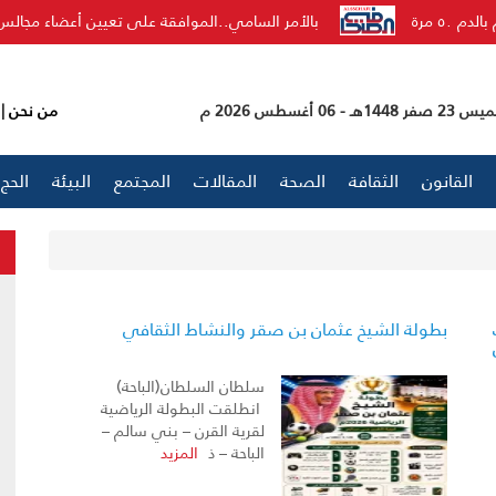
بالأمر السامي..الموافقة على تعيين أعضاء مجالس مناطق المملكة لمدة ٤
فر 1448هـ - 06 أغسطس 2026 م
من نحن
|
القانون
الثقافة
الصحة
المقالات
المجتمع
البيئة
الحج
بطولة الشيخ عثمان بن صقر والنشاط الثقافي
سلطان السلطان(الباحة)
انطلقت البطولة الرياضية
لقرية القرن – بني سالم –
الباحة – ذ
المزيد