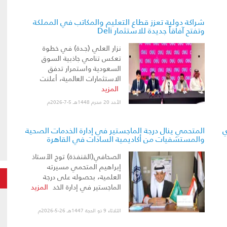
شراكة دولية تعزز قطاع التعليم والمكاتب في المملكة
وتفتح آفاقاً جديدة للاستثمار Deli
نزار العلي (جـدة) في خطوة
تعكس تنامي جاذبية السوق
السعودية واستمرار تدفق
الاستثمارات العالمية، أعلنت
المزيد
الأحد 20 محرم 1448هـ 5-7-2026م
ي
المتحمي ينال درجة الماجستير في إدارة الخدمات الصحية
والمستشفيات من أكاديمية السادات في القاهرة
الصحافي(القنفذة) توج الأستاذ
إبراهيم المتحمي مسيرته
العلمية، بحصوله على درجة
الماجستير في إدارة الخد
المزيد
الثلاثاء 9 ذو الحجة 1447هـ 26-5-2026م