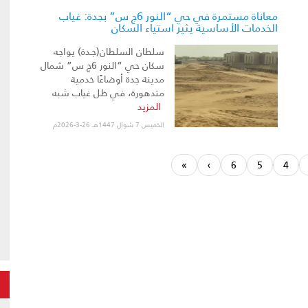
معاناة مستمرة في حي “النور 6ج س” بجدة: غياب
الخدمات الأساسية يثير استياء السكان
سلطان السلطان(جـدة) يواجه
سكان حي “النور 6ج س” شمال
مدينة جدة أوضاعًا خدمية
متدهورة، في ظل غياب شبه
المزيد
الخميس 7 شوال 1447هـ 26-3-2026م
»
›
6
5
4