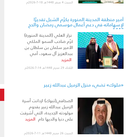
السبت 4 صفر 1448هـ 18-7-2026م
أمير منطقة المدينة المنورة يكرّم الشبل تقديرًا
لإسهاماته في دعم أعمال موسمي رمضان والحج
1447هـ
نزار العلي (المدينة المنورة)
كرّم صاحب السمو الملكي
الأمير سلمان بن سلطان بن
عبدالعزيز آل سعود، أمي
المزيد
الثلاثاء 29 محرم 1448هـ 14-7-2026م
«ملوك» تضيء منزل الزميل عبدالله زعير
الصحافي(تبوك) ازدانت أسرة
الزميل عبدالله زعير بقدوم
مولودته الجديدة، التي أشرقت
على دنيا والديها حام
المزيد
السبت 26 محرم 1448هـ 11-7-2026م