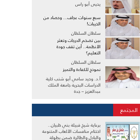
يحيى أبو راس
سبع سنوات عجاف… وحصاد من
الخيبات!
سلطان السلطان
بين تضخم الدرجات وتعثر
الأنظمة.. أين تقف جودة
التعليم؟
سلطان السلطان
نموذج للكفاءة والتميز
أ.د. وحيد سامي أبو شنب كلية
الدراسات البحرية جامعة الملك
عبدالعزيز – جدة
المجتمع
برعاية شيخ قبيلة بني ظبيان..
اختتام منافسات الألعاب المتنوعة
والبادل والطائرة ضمن بطولة