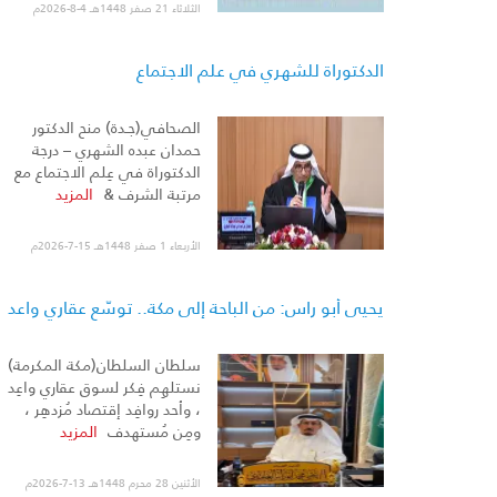
الثلاثاء 21 صفر 1448هـ 4-8-2026م
الدكتوراة للشهري في علم الاجتماع
الصحافي(جـدة) منح الدكتور
حمدان عبده الشهري – درجة
الدكتوراة في عِلم الاجتماع مع
مرتبة الشرف &
المزيد
الأربعاء 1 صفر 1448هـ 15-7-2026م
يحيى أبو راس: من الباحة إلى مكة.. توسّع عقاري واعد
سلطان السلطان(مكة المكرمة)
نستلهِم فِكر لسوق عقاري واعِد
، وأحد روافِد إقتصاد مُزدهِر ،
ومِن مُستهدف
المزيد
الأثنين 28 محرم 1448هـ 13-7-2026م