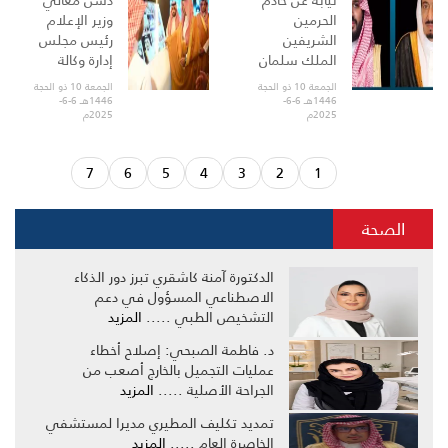
نيابة عن خادم
دشّن معالي
الحرمين
وزير الإعلام
الشريفين
رئيس مجلس
الملك سلمان
إدارة وكالة
بن عبدالعزيز
الأنباء
الجمعة 10 ذو الحجة
الجمعة 10 ذو الحجة
آل سعود
السعودية
1446هـ 6-6-
1446هـ 6-6-
2025م
2025م
-حفظه الله-،
الأستاذ
وصل بحفظ
سلمان بن
الله
المزيد
يوسف
7
6
5
4
3
2
1
الدوسر
المزيد
الصحة
الدكتورة آمنة كاشقري تبرز دور الذكاء
الاصطناعي المسؤول في دعم
التشخيص الطبي .....
المزيد
د. فاطمة الصبحي: إصلاح أخطاء
عمليات التجميل بالخارج أصعب من
الجراحة الأصلية .....
المزيد
تمديد تكليف المطيري مديرا لمستشفي
الخاصرة العام .....
المزيد