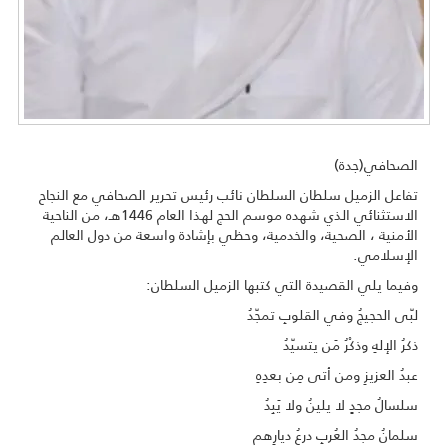
الصحافي(جدة)
تفاعل الزميل سلطان السلطان نائب رئيس تحرير الصحافي مع النجاح
الاستثنائي الذي شهده موسم الحج لهذا العام 1446هـ، من الناحية
الأمنية ، الصحية، والخدمية، وحظي بإشادة واسعة من دول العالم
الإسلامي.
وفيما يلي القصيدة التي كتبها الزميل السلطان:
لبّى الحجيجُ وفي القلوبِ تمجّدُ
ذكرُ الإلهِ وذكْرُ مَن يتسيّدُ
عبدُ العزيزِ ومن أتى مِن بعدِهِ
سلسالُ مجدٍ لا يلينُ ولا يَبِدُ
سلمانُ مجدُ العُربِ درعُ ديارِهم