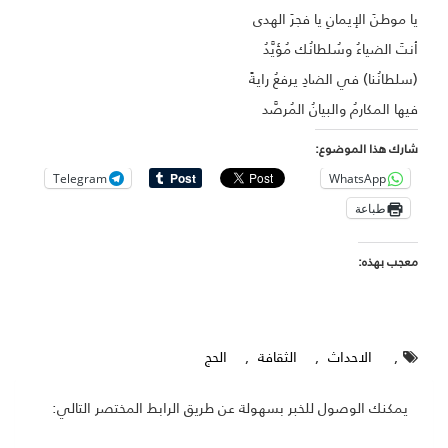
يا موطنَ الإيمانِ يا فجرَ الهدى
أنتَ الضياءُ وسُلطانُك مُؤيَّدُ
(سلطانُنا) في الضادِ يرفعُ رايةً
فيها المكارمُ والبيانُ المُرصَّد
شارك هذا الموضوع:
Telegram
WhatsApp
طباعة
معجب بهذه:
,
الاحداث
,
الثقافة
,
الحج
يمكنك الوصول للخبر بسهولة عن طريق الرابط المختصر التالي: