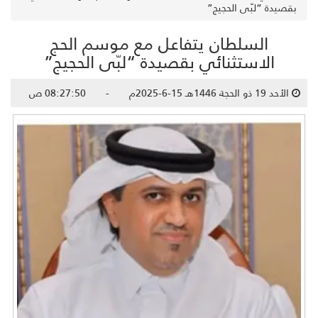
بقصيدة “لبّى الحجيج”
السلطان يتفاعل مع موسم الحج
الاستثنائي بقصيدة “لبّى الحجيج”
الأحد 19 ذو الحجة 1446هـ 15-6-2025م - 08:27:50 ص