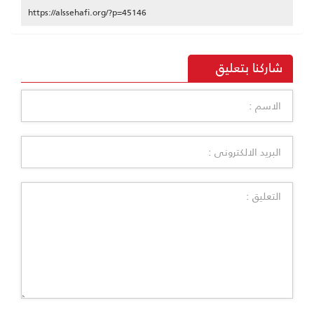
https://alssehafi.org/?p=45146
شاركنا بتعليق