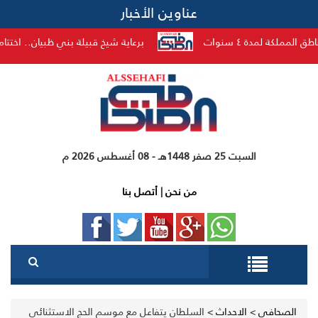
عناوين الأخبار
٤ سنوات
برعاية شيخ قبيلة بني ظبيان.. اختتام منافسات ال
السبت 25 صفر 1448هـ - 08 أغسطس 2026 م
من نحن
|
أتصل بنا
الصحافي
>
الاحداث
>
السلطان يتفاعل مع موسم الحج الاستثنائي