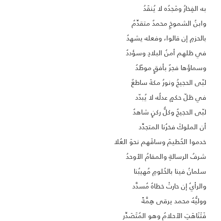
به الفِخارُ ومَجدُه لا يُنقَدُ
وابنُ الشموخِ محمدٌ متقدِّمٌ
بالحزمِ إن قالوا، وفعله يشهدُ
في ظلهم أمنُ البلادِ وسؤددٌ
وسماؤها فجرٌ بأفقٍ موطّدُ
لبّى الحجيجُ ونورُ مكةَ ساطعٌ
في ظلّ حكمٍ عدلُه لا يُبدّد
لبّى الحجيجُ وكلُّ ركنٍ شاهدٌ
أن الملوكَ فخرُنا المتجدِّد
خدموا الحُطيمَ وساقَهم نحوَ العُلا
شرفُ الرسالةِ والمقامُ الأوحدُ
سلمانُ فينا بالحُلومِ مُهيبُنا
والرأيُ إن حارتْ خطاهُ مُسدَّد
ووليُّهُ محمد يرقى هِمَّةً
فَتَنَاهَتِ الأحلامُ وهو المُتَصَدِّر