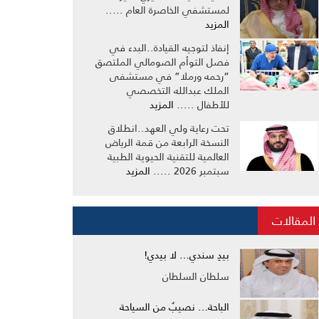
لمستشفي الخاصرة العام .....
المزيد
إنفاذ لتوجيه القيادة..البدء في
فصل التوأم الصومالي الملتصق
“رحمه ورملا” في مستشفى
الملك عبدالله التخصصي
للأطفال .....
المزيد
تحت رعاية ولي العهد..انطلاق
النسخة الرابعة من قمة الرياض
العالمية للتقنية الحيوية الطبية
سبتمبر 2026 .....
المزيد
المقالات
بيدِ سندي… لا بيدي!
سلطان السلطان
الباحة… نصيبٌ من السياحة