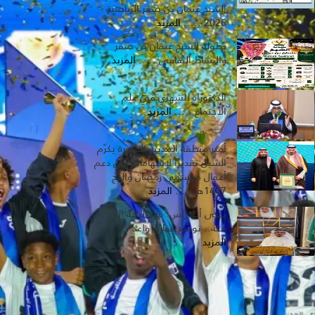
الشيخ عثمان بن صقر الرياضية
2026 .....
المزيد
بطولة الشيخ عثمان بن صقر
والنشاط الثقافي .....
المزيد
الدكتوراة للشهري في علم
الاجتماع .....
المزيد
أمير منطقة المدينة المنورة يكرّم
الشبل تقديرًا لإسهاماته في دعم
أعمال موسمي رمضان والحج
1447هـ .....
المزيد
يحيى أبو راس: من الباحة إلى
مكة.. توسّع عقاري واعد .....
المزيد
المرئيات