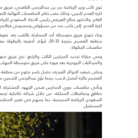
توج نائب وزير الرياضة بدر بن عبدالرحمن القاضي، فريق 
لكرة القدم للبنين، وذلك عقب ختام المنافسات النهائية الت
العام، والدكتور صالح العريفي رئيس الاتحاد السعودي للري
لكرة القدم، إلى جانب عدد من مسؤولي ومنسوبي قطاعي ا
وجاء تتويج فريق متوسطة أحد المسارحة باللقب بعد تفوق
منطقة القصيم بنتيجة (3-0)، ليؤكد أ
منافسات البطولة.
وفي مباراة تحديد المركزين الثالث والرابع، نجح فريق 
والميداليات البرونزية بعد فوزه على فريق متوسطة المهلب ب
وعلى صعيد الجوائز الفردية، حصل ياسر مكوع من منطقة جا
القصيم جائزة أفضل لاعب، بينما توّج عبدالرحمن الشمري م
وتأتي منافسات دوري المدارس ضمن الجهود المشتركة ا
مناطق ومحافظات المملكة، من خلال شراكة تكاملية تجمع وزا
السعودي للرياضة المدرسية، بما يسهم في تعزيز الممارسة
المستقبل.