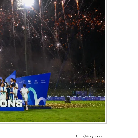
يحيى بيه(جـدة)