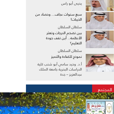
يحيى أبو راس
سبع سنوات عجاف… وحصاد من
الخيبات!
سلطان السلطان
بين تضخم الدرجات وتعثر
الأنظمة.. أين تقف جودة
التعليم؟
سلطان السلطان
نموذج للكفاءة والتميز
أ.د. وحيد سامي أبو شنب كلية
الدراسات البحرية جامعة الملك
عبدالعزيز – جدة
المجتمع
برعاية شيخ قبيلة بني ظبيان..
اختتام منافسات الألعاب المتنوعة
والبادل والطائرة ضمن بطولة