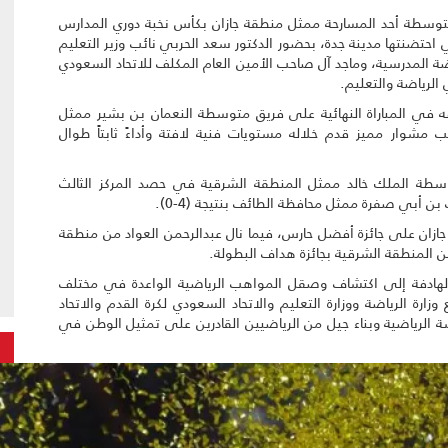
متوسطة أحد المسارحة ممثل منطقة جازان بكأس نخبة دوري المدارس
ي احتضنتها مدينة جدة، بحضور الدكتور سعد الحربي نائب وزير التعليم
اضة المدرسية، وماجد آل صاحب الأمين العام المكلف للاتحاد السعودي
لرياضة والتعليم.
ه في المباراة النهائية على فريق متوسطة النعمان بن بشير ممثل
حقيته بالبطولة عقب مشوار مميز قدم خلاله مستويات فنية لافتة وأداءً ثابتاً طوال
متوسطة الملك خالد ممثل المنطقة الشرقية في حصد المركز الثالث
ن أبي صفرة ممثل محافظة الطائف بنتيجة (4-0).
زان على جائزة أفضل حارس، فيما نال عبدالرحمن العواد من منطقة
ن المنطقة الشرقية بجائزة هداف البطولة.
لهادفة إلى اكتشاف وصقل المواهب الرياضية الواعدة في مختلف
رة الرياضة ووزارة التعليم والاتحاد السعودي لكرة القدم والاتحاد
 الرياضية وبناء جيل من الرياضيين القادرين على تمثيل الوطن في