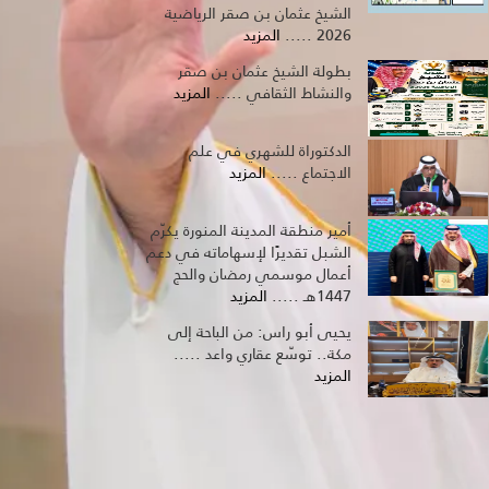
الشيخ عثمان بن صقر الرياضية
2026 .....
المزيد
بطولة الشيخ عثمان بن صقر
والنشاط الثقافي .....
المزيد
الدكتوراة للشهري في علم
الاجتماع .....
المزيد
أمير منطقة المدينة المنورة يكرّم
الشبل تقديرًا لإسهاماته في دعم
أعمال موسمي رمضان والحج
1447هـ .....
المزيد
يحيى أبو راس: من الباحة إلى
مكة.. توسّع عقاري واعد .....
المزيد
المرئيات