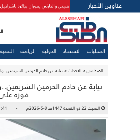
عناوين الأخبار
وزان بجائزة باشراحيل للإبداع الأدبي
البرازيل تكسر الهيمنة الإس
الجمعة 24
المحليات
الاقتصاد
الدولية
الرياضة
التقنية
الصحافي
>
الاحداث
>
نيابة عن خادم الحرمين الشريفين..و
نيابة عن خادم الحرمين الشريفين..
فوزه على 
السبت 22 ذو القعدة 1447هـ 9-5-2026م - 02:04:41 ص