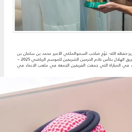
زيز-حفظه الله- توّج صاحب السموالملكي الأمير محمد بن سلمان بن
عبدالعزيز ولي العهد ورئيس مجلس الوزراء -حفظه الله – فريق الهلال بكأس خادم الحرمين الشريفين للموسم الرياضي 2025 –
 ، في المباراة التي جمعت الفريقين الجمعة في ملعب الانماء في