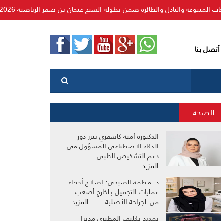
دل والطائرة ضمن بطولة الشيخ عثمان بن صقر الرياضية 2026
هني
أتصل بنا
الصحة
الدكتورة آمنة كاشقري تبرز دور
الذكاء الاصطناعي المسؤول في
دعم التشخيص الطبي .....
المزيد
د. فاطمة الصبحي: إصلاح أخطاء
عمليات التجميل بالخارج أصعب
من الجراحة الأصلية .....
المزيد
تمديد تكليف المطيري مديرا