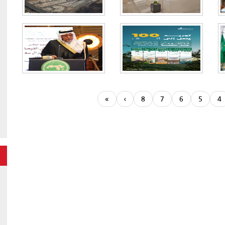
»
›
8
7
6
5
4