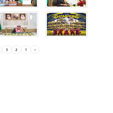
3
2
1
‹