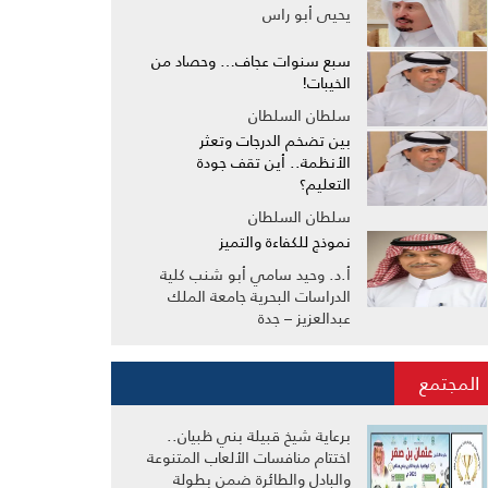
يحيى أبو راس
سبع سنوات عجاف… وحصاد من
الخيبات!
سلطان السلطان
بين تضخم الدرجات وتعثر
الأنظمة.. أين تقف جودة
التعليم؟
سلطان السلطان
نموذج للكفاءة والتميز
أ.د. وحيد سامي أبو شنب كلية
الدراسات البحرية جامعة الملك
عبدالعزيز – جدة
المجتمع
برعاية شيخ قبيلة بني ظبيان..
اختتام منافسات الألعاب المتنوعة
والبادل والطائرة ضمن بطولة