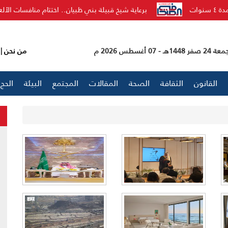
برعاية شيخ قبيلة بني ظبيان.. اختتام منافسات الألعاب المتنوعة والبا
 صفر 1448هـ - 07 أغسطس 2026 م
من نحن
|
القانون
الثقافة
الصحة
المقالات
المجتمع
البيئة
الحج