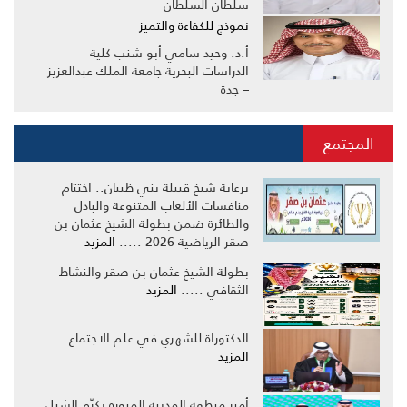
سلطان السلطان
نموذج للكفاءة والتميز
أ.د. وحيد سامي أبو شنب كلية
الدراسات البحرية جامعة الملك عبدالعزيز
– جدة
المجتمع
برعاية شيخ قبيلة بني ظبيان.. اختتام
منافسات الألعاب المتنوعة والبادل
والطائرة ضمن بطولة الشيخ عثمان بن
صقر الرياضية 2026 .....
المزيد
بطولة الشيخ عثمان بن صقر والنشاط
الثقافي .....
المزيد
الدكتوراة للشهري في علم الاجتماع .....
المزيد
أمير منطقة المدينة المنورة يكرّم الشبل