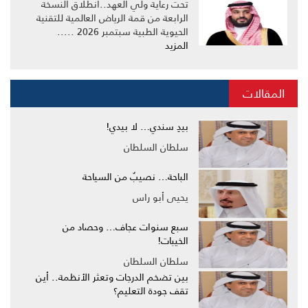
تحت رعاية ولي العهد..انطلاق النسخة
الرابعة من قمة الرياض العالمية للتقنية
الحيوية الطبية سبتمبر 2026 .....
المزيد
المقالات
بيدِ سندي… لا بيدي!
سلطان السلطان
الباحة… نصيبٌ من السياحة
يحيى أبو راس
سبع سنوات عجاف… وحصاد من
الخيبات!
سلطان السلطان
بين تضخم الدرجات وتعثر الأنظمة.. أين
تقف جودة التعليم؟