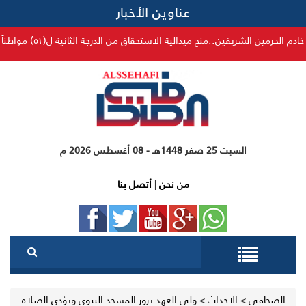
عناوين الأخبار
.منح ميدالية الاستحقاق من الدرجة الثانية ل(٥٢) مواطناً ومقيماً لتبرعهم بالدم ٥٠ مرة
السبت 25 صفر 1448هـ - 08 أغسطس 2026 م
من نحن
|
أتصل بنا
الصحافي
>
الاحداث
>
ولي العهد يزور المسجد النبوي ويؤدي الصلاة