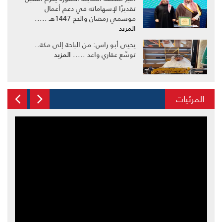
تقديرًا لإسهاماته في دعم أعمال
موسمي رمضان والحج 1447هـ .....
المزيد
يحيى أبو راس: من الباحة إلى مكة..
توسّع عقاري واعد .....
المزيد
المرئيات