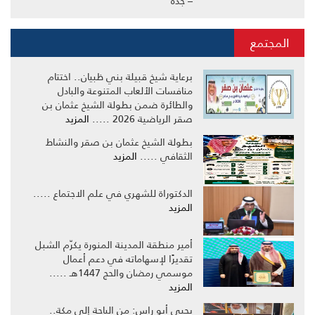
– جدة
المجتمع
برعاية شيخ قبيلة بني ظبيان.. اختتام
منافسات الألعاب المتنوعة والبادل
والطائرة ضمن بطولة الشيخ عثمان بن
صقر الرياضية 2026 .....
المزيد
بطولة الشيخ عثمان بن صقر والنشاط
الثقافي .....
المزيد
الدكتوراة للشهري في علم الاجتماع .....
المزيد
أمير منطقة المدينة المنورة يكرّم الشبل
تقديرًا لإسهاماته في دعم أعمال
موسمي رمضان والحج 1447هـ .....
المزيد
يحيى أبو راس: من الباحة إلى مكة..