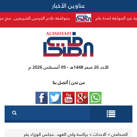
عناوين الأخبار
قة لمدة عام
بموافقة خادم الحرمين الشريفين..منح ميدالية الاستحقاق من الدرجة الثانية ل(٥٢)
الأحد 26 صفر 1448هـ - 09 أغسطس 2026 م
من نحن
|
أتصل بنا
الصحافي
>
الاحداث
>
برئاسة ولي العهد..مجلس الوزراء يقر